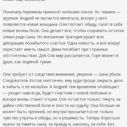
Поначалу перемены приносят иллюзию покоя. Но тишина —
хрупкая. Андрей не пытается меняться, вскоре у него
появляется новая женщина. Оля глотает обиду, гасит в себе
новые волны боли. Она делает всё, чтобы сохранить остатки
семьи ради сына. Но внезапная трагедия рушит всю
декорацию позабытого счастья. Одна новость, и всё вокруг
перестаёт иметь смысл: Дима погибает при странных
обстоятельствах. Для Оли мир рассыпается. Горе вязнет в
душе, как ледяной туман.
Она требует от следствия внимания, уверена — сына убили.
Следователь Котов скептичен, ему куда проще закрыть дело
и забыть о её мольбах. А Андрей тем временем оповещает
— уходит навсегда, будет счастлив с новой любовью и
вскоре вновь станет отцом. Оле остаётся только тянуть за
дайки собственной боли и злости на судьбу. Она больше не
может быть прежней, но внутри просыпается не только
чувство утраты и обиды, но и решимость. Теперь бороться
нужно за память сына, за правду и, наконец, за себя. Без