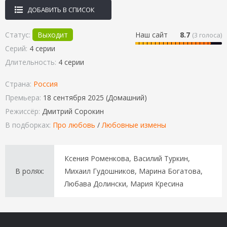
ДОБАВИТЬ В СПИСОК
Статус:
Выходит
Наш сайт
8.7
(
3
голоса)
Серий:
4 серии
Длительность:
4 серии
Страна:
Россия
Премьера:
18 сентября 2025 (Домашний)
Режиссёр:
Дмитрий Сорокин
В подборках:
Про любовь
/
Любовные измены
Ксения Роменкова, Василий Туркин,
В ролях:
Михаил Гудошников, Марина Богатова,
Любава Долински, Мария Кресина