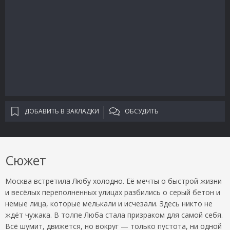
ДОБАВИТЬ В ЗАКЛАДКИ
ОБСУДИТЬ
Сюжет
Москва встретила Любу холодно. Её мечты о быстрой жизни
и весёлых переполненных улицах разбились о серый бетон и
немые лица, которые мелькали и исчезали. Здесь никто не
ждёт чужака. В толпе Люба стала призраком для самой себя.
Всё шумит, движется, но вокруг ­— только пустота, ни одной