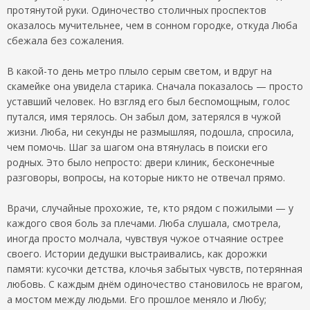
протянутой руки. Одиночество столичных проспектов
оказалось мучительнее, чем в сонном городке, откуда Люба
сбежала без сожаления.
В какой-то день метро плыло серым светом, и вдруг на
скамейке она увидела старика. Сначала показалось — просто
уставший человек. Но взгляд его был беспомощным, голос
путался, имя терялось. Он забыл дом, затерялся в чужой
жизни. Люба, ни секунды не размышляя, подошла, спросила,
чем помочь. Шаг за шагом она втянулась в поиски его
родных. Это было непросто: двери клиник, бесконечные
разговоры, вопросы, на которые никто не отвечал прямо.
Врачи, случайные прохожие, те, кто рядом с пожилыми — у
каждого своя боль за плечами. Люба слушала, смотрела,
иногда просто молчала, чувствуя чужое отчаяние острее
своего. Истории дедушки выстраивались, как дорожки
памяти: кусочки детства, клочья забытых чувств, потерянная
любовь. С каждым днём одиночество становилось не врагом,
а мостом между людьми. Его прошлое меняло и Любу;