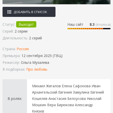
ДОБАВИТЬ В СПИСОК
Статус:
Выходит
Наш сайт
8.3
(
4
голоса)
Серий:
2 серии
Длительность:
2 серий
Страна:
Россия
Премьера:
12 сентября 2025 (ТВЦ)
Режиссёр:
Ольга Музалева
В подборках:
Про любовь
Михаил Жигалов Елена Сафонова Иван
Архангельский Евгения Замулина Евгений
В ролях:
Кошелев Анастасия Белоусова Николай
Мошкин Вера Бирюкова Александр
Князев