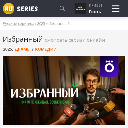
ПРИВЕТ,
Гость
Русские сериалы
»
2025
» Избранный
СМОТРЮ
Избранный
БУДУ СМОТРЕТЬ
смотреть сериал онлайн
УЖЕ СМОТРЕЛ
2025
,
ДРАМЫ
/
КОМЕДИИ