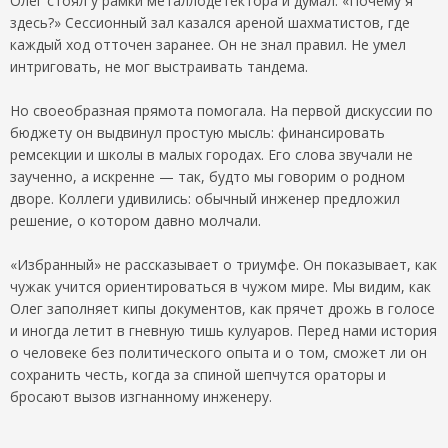
Олег стоял у рамки металлодетектора и думал: «Почему я
здесь?» Сессионный зал казался ареной шахматистов, где
каждый ход отточен заранее. Он не знал правил. Не умел
интриговать, не мог выстраивать тандема.
Но своеобразная прямота помогала. На первой дискуссии по
бюджету он выдвинул простую мысль: финансировать
ремсекции и школы в малых городах. Его слова звучали не
заученно, а искренне — так, будто мы говорим о родном
дворе. Коллеги удивились: обычный инженер предложил
решение, о котором давно молчали.
«Избранный» не рассказывает о триумфе. Он показывает, как
чужак учится ориентироваться в чужом мире. Мы видим, как
Олег заполняет кипы документов, как прячет дрожь в голосе
и иногда летит в гневную тишь кулуаров. Перед нами история
о человеке без политического опыта и о том, сможет ли он
сохранить честь, когда за спиной шепчутся ораторы и
бросают вызов изгнанному инженеру.