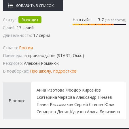
ДОБАВИТЬ В СПИСОК
Статус:
Выходит
Наш сайт
7.7
(
19
голосов)
Серий:
17 серий
Длительность:
17 серий
Страна:
Россия
Премьера:
в производстве (START, Окко)
Режиссёр:
Алексей Романюк
В подборках:
Про школу, подростков
Анна Изотова Феодор Кирсанов
Екатерина Червова Александр Пинаев
В ролях:
Павел Рассомахин Сергей Степин Юлия
Синицына Денис Кутузов Алиса Лисичкина