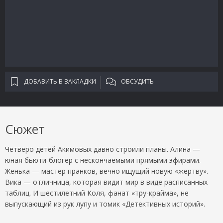
ДОБАВИТЬ В ЗАКЛАДКИ
ОБСУДИТЬ
Сюжет
Четверо детей Акимовых давно строили планы. Алина —
юная бьюти-блогер с нескончаемыми прямыми эфирами.
Женька — мастер пранков, вечно ищущий новую «жертву».
Вика — отличница, которая видит мир в виде расписанных
таблиц. И шестилетний Коля, фанат «тру-крайма», не
выпускающий из рук лупу и томик «Детективных историй».