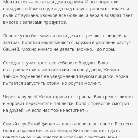
Мечта всех — остаться дома одними. И вот родители
попадают в Камчатку, когда над полуостровом встилается
пыль от вулкана. Звонков всё больше, а вера в возврат тает
вместе с запасами продуктов.
Первое утро без мамы и папы дети встречают с пиццей на
завтрак. Коробки накапливаются, кружки в раковине растут
башней. Можно ничего не делать. Можно… до поры.
Соседка стучит тростью: «Уберите бардак». Вика
выстраивает дипломатический лагерь у двери; Женька
тайком подменяет её уведомления звуком пищалки. Алина
пытается запустить стрим, но роутер молчит.
Через пару дней Женька хрипит от гриппа. Вика режет лимон
и норовит пересчитать таблетки. Коля с тревогой смотрит
на друзей: «А если нас тоже настигнет?»
Самый серьёзный финал — восстановить интернет. Без него
блоги и пранки бессмысленны, и Вика не сможет сдать
контрольную. Они роются в коробках с инструкциями,