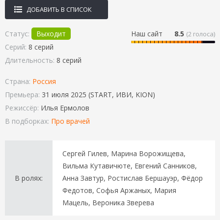
ДОБАВИТЬ В СПИСОК
Статус:
Выходит
Наш сайт
8.5
(
2
голоса)
Серий:
8 серий
Длительность:
8 серий
Страна:
Россия
Премьера:
31 июля 2025 (START, ИВИ, KION)
Режиссёр:
Илья Ермолов
В подборках:
Про врачей
Сергей Гилев, Марина Ворожищева,
Вильма Кутавичюте, Евгений Санников,
В ролях:
Анна Завтур, Ростислав Бершауэр, Фёдор
Федотов, Софья Аржаных, Мария
Мацель, Вероника Зверева