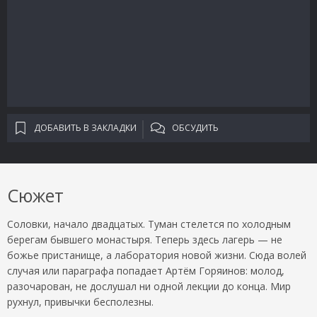
ДОБАВИТЬ В ЗАКЛАДКИ
ОБСУДИТЬ
Сюжет
Соловки, начало двадцатых. Туман стелется по холодным
берегам бывшего монастыря. Теперь здесь лагерь — не
божье пристанище, а лаборатория новой жизни. Сюда волей
случая или параграфа попадает Артём Горяинов: молод,
разочарован, не дослушал ни одной лекции до конца. Мир
рухнул, привычки бесполезны.