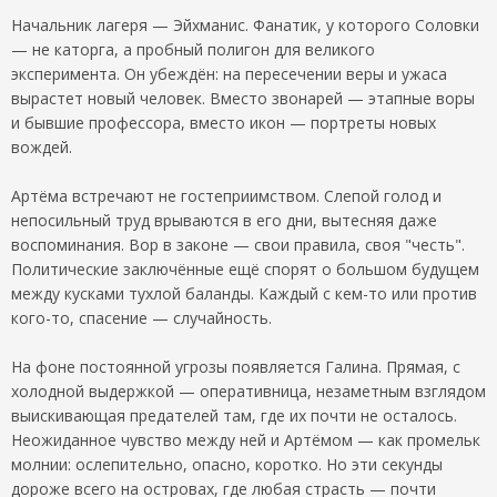
Начальник лагеря — Эйхманис. Фанатик, у которого Соловки
— не каторга, а пробный полигон для великого
эксперимента. Он убеждён: на пересечении веры и ужаса
вырастет новый человек. Вместо звонарей — этапные воры
и бывшие профессора, вместо икон — портреты новых
вождей.
Артёма встречают не гостеприимством. Слепой голод и
непосильный труд врываются в его дни, вытесняя даже
воспоминания. Вор в законе — свои правила, своя "честь".
Политические заключённые ещё спорят о большом будущем
между кусками тухлой баланды. Каждый с кем-то или против
кого-то, спасение — случайность.
На фоне постоянной угрозы появляется Галина. Прямая, с
холодной выдержкой — оперативница, незаметным взглядом
выискивающая предателей там, где их почти не осталось.
Неожиданное чувство между ней и Артёмом — как промельк
молнии: ослепительно, опасно, коротко. Но эти секунды
дороже всего на островах, где любая страсть — почти