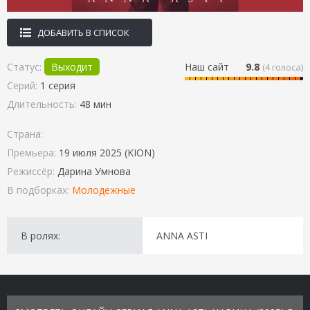
ДОБАВИТЬ В СПИСОК
Статус:
Выходит
Наш сайт
9.8
(
4
голоса)
Серий:
1 серия
Длительность:
48 мин
Страна:
Премьера:
19 июля 2025 (KION)
Режиссёр:
Дарина Умнова
В подборках:
Молодежные
В ролях:
ANNA ASTI