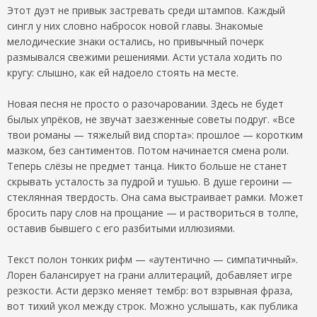
Этот дуэт не привык застревать среди штампов. Каждый
сингл у них словно набросок новой главы. Знакомые
мелодические знаки остались, но привычный почерк
размывался свежими решениями. Асти устала ходить по
кругу: слышно, как ей надоело стоять на месте.
Новая песня не просто о разочаровании. Здесь не будет
былых упрёков, не звучат заезженные советы подруг. «Все
твои романы — тяжелый вид спорта»: прошлое — коротким
мазком, без сантиментов. Потом начинается смена роли.
Теперь слёзы не предмет танца. Никто больше не станет
скрывать усталость за пудрой и тушью. В душе героини —
стеклянная твердость. Она сама выстраивает рамки. Может
бросить пару слов на прощание — и раствориться в толпе,
оставив бывшего с его разбитыми иллюзиями.
Текст полон тонких рифм — «аутентично — симпатичный».
Лорен балансирует на грани аллитераций, добавляет игре
резкости. Асти дерзко меняет тембр: вот взрывная фраза,
вот тихий укол между строк. Можно услышать, как публика