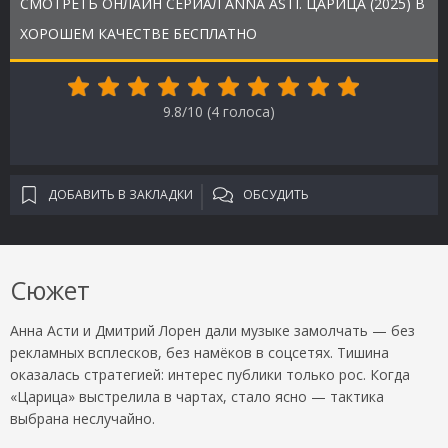
СМОТРЕТЬ ОНЛАЙН СЕРИАЛ ANNA ASTI. ЦАРИЦА (2025) В
ХОРОШЕМ КАЧЕСТВЕ БЕСПЛАТНО
9.8/10 (
4
голоса)
ДОБАВИТЬ В ЗАКЛАДКИ
ОБСУДИТЬ
Сюжет
Анна Асти и Дмитрий Лорен дали музыке замолчать — без
рекламных всплесков, без намёков в соцсетях. Тишина
оказалась стратегией: интерес публики только рос. Когда
«Царица» выстрелила в чартах, стало ясно — тактика
выбрана неслучайно.