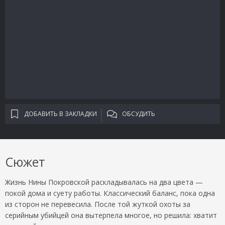
ДОБАВИТЬ В ЗАКЛАДКИ
ОБСУДИТЬ
Сюжет
Жизнь Нины Покровской раскладывалась на два цвета —
покой дома и суету работы. Классический баланс, пока одна
из сторон не перевесила. После той жуткой охоты за
серийным убийцей она вытерпела многое, но решила: хватит