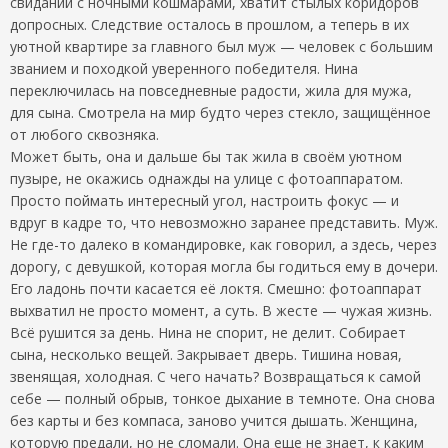
свиданий с ночными кошмарами, хватит стылых коридоров
допросных. Следствие осталось в прошлом, а теперь в их
уютной квартире за главного был муж — человек с большим
званием и походкой уверенного победителя. Нина
переключилась на повседневные радости, жила для мужа,
для сына. Смотрела на мир будто через стекло, защищённое
от любого сквозняка.
Может быть, она и дальше бы так жила в своём уютном
пузыре, не окажись однажды на улице с фотоаппаратом.
Просто поймать интересный угол, настроить фокус — и
вдруг в кадре то, что невозможно заранее представить. Муж.
Не где-то далеко в командировке, как говорил, а здесь, через
дорогу, с девушкой, которая могла бы годиться ему в дочери.
Его ладонь почти касается её локтя. Смешно: фотоаппарат
выхватил не просто момент, а суть. В жесте — чужая жизнь.
Всё рушится за день. Нина не спорит, не делит. Собирает
сына, несколько вещей. Закрывает дверь. Тишина новая,
звенящая, холодная. С чего начать? Возвращаться к самой
себе — полный обрыв, тонкое дыхание в темноте. Она снова
без карты и без компаса, заново учится дышать. Женщина,
которую предали, но не сломали. Она еще не знает, к каким