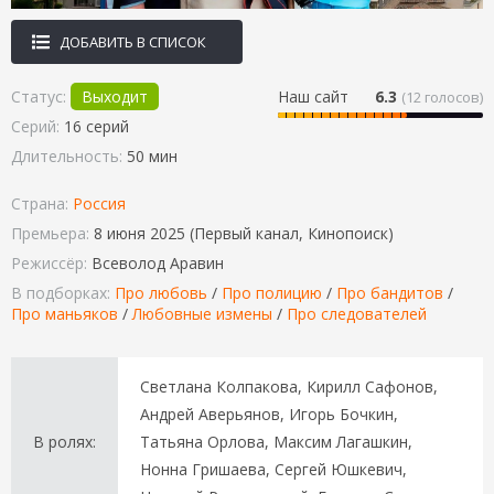
ДОБАВИТЬ В СПИСОК
Статус:
Выходит
Наш сайт
6.3
(
12
голосов)
Серий:
16 серий
Длительность:
50 мин
Страна:
Россия
Премьера:
8 июня 2025 (Первый канал, Кинопоиск)
Режиссёр:
Всеволод Аравин
В подборках:
Про любовь
/
Про полицию
/
Про бандитов
/
Про маньяков
/
Любовные измены
/
Про следователей
Светлана Колпакова, Кирилл Сафонов,
Андрей Аверьянов, Игорь Бочкин,
В ролях:
Татьяна Орлова, Максим Лагашкин,
Нонна Гришаева, Сергей Юшкевич,