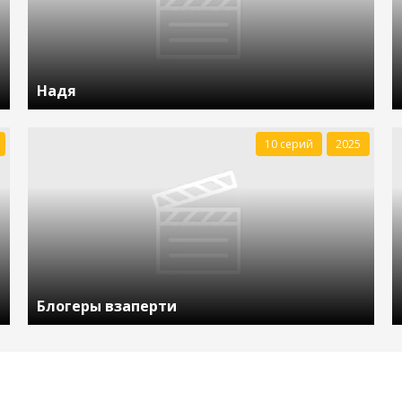
Надя
10 серий
2025
Блогеры взаперти