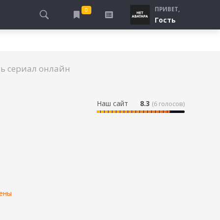
ПРИВЕТ,
0
Гость
АЛЫ
ПРО ПОГРАНИЧНИКОВ
СМОТРЮ
ТЮРЬМА, ЗОНА
БУДУ СМОТРЕТЬ
ь сериал онлайн
СПЕЦСЛУЖБЫ
УЖЕ СМОТРЕЛ
ДЕСАНТНИКИ, ВДВ
ПРО ШКОЛУ, ПОДРОСТКОВ
Наш сайт
8.3
(
6
голосов)
ПРО БОГАТЫХ И БЕДНЫХ
ПРО СИРОТ
ЛЕЙ
ПРО СПОРТ
ены