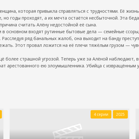
енщина, которая привыкла справляться с трудностями. Её жизнь
, но годы проходят, а их мечта остаётся несбыточной. Эта беда
 причина считать Алёну недостойной её сына.
ти в основном входят рутинные бытовые дела — семейные ссоры
 Расследуя ряд банальных жалоб, она выходит на банду преступ
сбежать. Этот провал ложится на её плечи тяжёлым грузом — чу
ё более страшной угрозой. Теперь уже за Алёной наблюдают, в
рат арестованного ею злоумышленника. Убийца с извращённым у
4 серии
2025