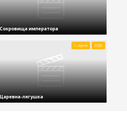
Сокровища императора
1 серия
2025
Царевна-лягушка