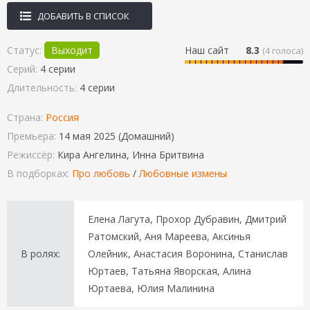
ДОБАВИТЬ В СПИСОК
Статус:
Выходит
Наш сайт
8.3
(
4
голоса)
Серий:
4 серии
Длительность:
4 серии
Страна:
Россия
Премьера:
14 мая 2025 (Домашний)
Режиссёр:
Кира Ангелина, Инна Бритвина
В подборках:
Про любовь
/
Любовные измены
Елена Лагута, Прохор Дубравин, Дмитрий
Ратомский, Аня Мареева, Аксинья
В ролях:
Олейник, Анастасия Воронина, Станислав
Юртаев, Татьяна Яворская, Алина
Юртаева, Юлия Малинина