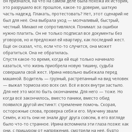
он признался, на что на самом деле была похожа их история,
это разрушило всё: прошлое, какое-то доверие, шаткую
часть надежд. Плакать, протестовать? Нет, этот сценарий не
был для неё. Она выбрала уход — молчаливый, быстрый,
честный. Михаил не сопротивлялся. Понимал: за ошибки
нужно платить. Он не только подписал все документы без
уговоров, но и предложил ей квартиру, как последний жест.
Ещё он сказал, что, если что-то случится, она может
обратиться. Она не обратилась.
Спустя какое-то время, когда ей ещё только начинало
казаться, что жизнь приобрела новую тишину, судьба
совершила свой жест. Ирина невольно выбежала перед
машиной. Водитель — грузный, растрёпанный на вид человек
— выжал тормоза изо всех сил. Всё и всех внутри застыло.
Для неё это могло быть окончанием. Для него — тоже. Но
когда всё закончилось, вместо паники, вместо обид
появился другой инстинкт: стремление помочь. Скорая,
осторожные слова, проверка себя и его. Мужчину звали
Семён, и хоть они не знали друг друга совсем, в его взгляде
было что-то странное. Ирина вспомнила эти глаза позже: как
они, с прищуром от напряжения, смотрели на неё, будто