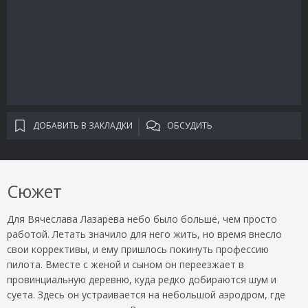
ДОБАВИТЬ В ЗАКЛАДКИ
ОБСУДИТЬ
Сюжет
Для Вячеслава Лазарева небо было больше, чем просто
работой. Летать значило для него жить, но время внесло
свои коррективы, и ему пришлось покинуть профессию
пилота. Вместе с женой и сыном он переезжает в
провинциальную деревню, куда редко добираются шум и
суета. Здесь он устраивается на небольшой аэродром, где