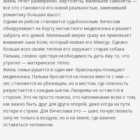
жизнь течет размеренно. Вертолеты, маленькие самолеты —
всё это становится его новой реальностью, заменившей
романтику больших высот.
Одним из рейсов становится судьбоносным. Вячеслав
обнаруживает на борту несчастного медвежонка и решает
забрать его домой. Маленький зверёк сразу же привлекает
внимание сына Коли, который назвал его Мансур. Однако
больше всех своим теплом его окружает старая собака
Пальма, словно чувствуя необходимость дать ему то, что
утратил — материнское тепло.
Жизнь семьи рушится в один миг: браконьеры похищают
медвежонка. Пальма бросается на поиски вместе с ним —
лес становится их убежищем, но и местом, где опасность
разрастается с каждым шагом. Лазаревы не остаются в
стороне. Это не просто поиски, это напоминание всем о том,
как важно быть друг для друга опорой, даже когда на пути
потери и страхи. Для Вячеслава это — шанс почувствовать
силу не только в воздухе, но и на земле, где важнее
оставаться человеком.