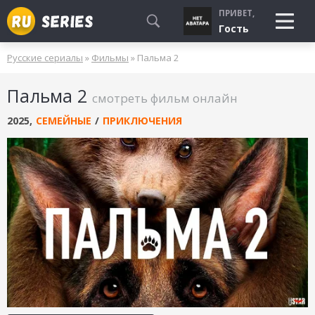
ПРИВЕТ,
Гость
Русские сериалы
»
Фильмы
» Пальма 2
СМОТРЮ
Пальма 2
БУДУ СМОТРЕТЬ
смотреть фильм онлайн
УЖЕ СМОТРЕЛ
2025
,
СЕМЕЙНЫЕ
/
ПРИКЛЮЧЕНИЯ