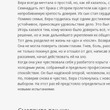
Вера всегда мечтала о простой, но, как ей казалось,
Семнадцать лет брака с Игорем пролетели как одно с
непробиваемую крепость доверия. Их сын стал сердце
Помимо семьи, Вера гордилась ещё одним достижение
устойчивое, приносящее удовольствие дело. Это был 
Игорь казался тем, кому можно было доверить всё, ч
решение, но и знак дальнейшего укрепления их общег
Тот день разделил её жизнь на «до» и «после». Возв
Она не могла поверить своим глазам. Гнев, боль, р
не только покинул дом, но и отошёл от дел, написав 
раскаяния, начал действовать ей на зло.
Когда она уже чувствовала себя у разбитого корыта 
холодным умом, собранный и предельно профессиональ
спокойствие. Он был надёжной опорой, человеком, к
Но, поверив снова в чувство, Вера столкнулась с нов
выбором. На этот раз ей предстояло определиться не 
новыми испытаниями.