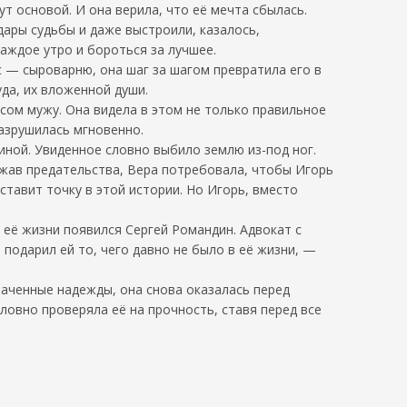
ут основой. И она верила, что её мечта сбылась.
дары судьбы и даже выстроили, казалось,
каждое утро и бороться за лучшее.
 — сыроварню, она шаг за шагом превратила его в
да, их вложенной души.
сом мужу. Она видела в этом не только правильное
разрушилась мгновенно.
иной. Увиденное словно выбило землю из-под ног.
ржав предательства, Вера потребовала, чтобы Игорь
ставит точку в этой истории. Но Игорь, вместо
 её жизни появился Сергей Романдин. Адвокат с
подарил ей то, чего давно не было в её жизни, —
траченные надежды, она снова оказалась перед
словно проверяла её на прочность, ставя перед все