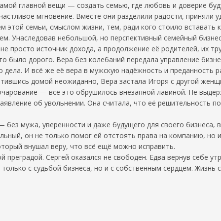
 самой главной вещи — создать семью, где любовь и доверие буд
частливое мгновение. Вместе они разделили радости, приняли у
м этой семьи, смыслом жизни, тем, ради кого стоило вставать 
м. Унаследовав небольшой, но перспективный семейный бизнес
не просто источник дохода, а продолжение её родителей, их тру
то было дорого. Вера без колебаний передала управление бизне
о дела. И всё же её вера в мужскую надёжность и преданность 
ратившись домой неожиданно, Вера застала Игоря с другой женщ
азочарование — всё это обрушилось внезапной лавиной. Не выде
заявление об увольнении. Она считала, что её решительность по
— без мужа, уверенности и даже будущего для своего бизнеса, в
ный, он не только помог ей отстоять права на компанию, но и 
оторый внушал веру, что всё ещё можно исправить.
ой преградой. Сергей оказался не свободен. Едва вернув себе у
только с судьбой бизнеса, но и с собственным сердцем. Жизнь 