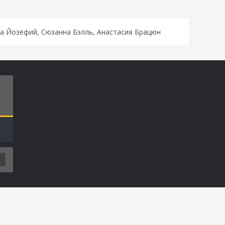
на Йозефий, Сюзанна Бэлль, Анастасия Брацюн
Т