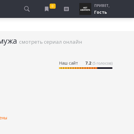
ПРИВЕТ,
0
Гость
АЛЫ
ПРО ПОГРАНИЧНИКОВ
СМОТРЮ
ТЮРЬМА, ЗОНА
 мужа
БУДУ СМОТРЕТЬ
смотреть сериал онлайн
СПЕЦСЛУЖБЫ
УЖЕ СМОТРЕЛ
ДЕСАНТНИКИ, ВДВ
ПРО ШКОЛУ, ПОДРОСТКОВ
Наш сайт
7.2
(
5
голосов)
ПРО БОГАТЫХ И БЕДНЫХ
ПРО СИРОТ
ЛЕЙ
ПРО СПОРТ
ены