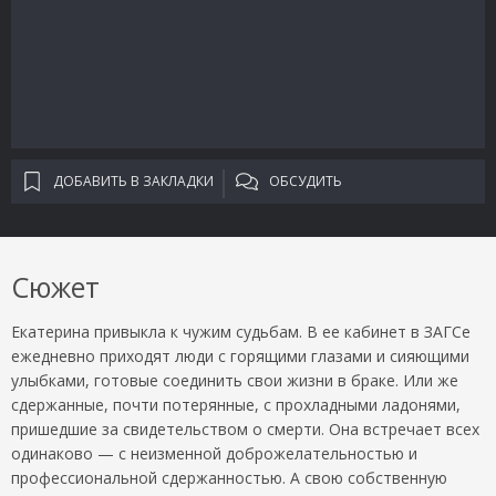
ДОБАВИТЬ В ЗАКЛАДКИ
ОБСУДИТЬ
Сюжет
Екатерина привыкла к чужим судьбам. В ее кабинет в ЗАГСе
ежедневно приходят люди с горящими глазами и сияющими
улыбками, готовые соединить свои жизни в браке. Или же
сдержанные, почти потерянные, с прохладными ладонями,
пришедшие за свидетельством о смерти. Она встречает всех
одинаково — с неизменной доброжелательностью и
профессиональной сдержанностью. А свою собственную