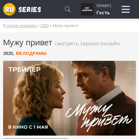
ПРИВЕТ,
Гость
Русские сериалы
»
2025
» Мужу привет
СМОТРЮ
Мужу привет
БУДУ СМОТРЕТЬ
смотреть сериал онлайн
УЖЕ СМОТРЕЛ
2025
,
МЕЛОДРАМЫ