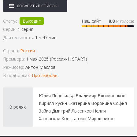
ДОБАВИТЬ В СПИСОК
Статус:
Выходит
Наш сайт
8.8
(
4
голоса)
Серий:
1 серия
Длительность:
1 ч 47 мин
Страна:
Россия
Премьера:
1 мая 2025 (Россия-1, START)
Режиссёр:
Антон Маслов
В подборках:
Про любовь
Юлия Пересильд Владимир Вдовиченков
Кирилл Русин Екатерина Воронина Софья
В ролях:
Зайка Дмитрий Лысенков Нелли
Хапёрская Константин Мирошников