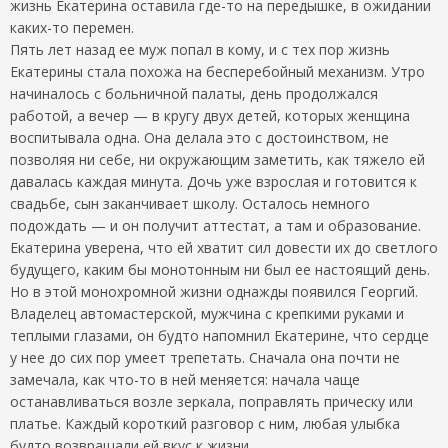
жизнь Екатерина оставила где-то на передышке, в ожидании
каких-то перемен.
Пять лет назад ее муж попал в кому, и с тех пор жизнь
Екатерины стала похожа на бесперебойный механизм. Утро
начиналось с больничной палаты, день продолжался
работой, а вечер — в кругу двух детей, которых женщина
воспитывала одна. Она делала это с достоинством, не
позволяя ни себе, ни окружающим заметить, как тяжело ей
давалась каждая минута. Дочь уже взрослая и готовится к
свадьбе, сын заканчивает школу. Осталось немного
подождать — и он получит аттестат, а там и образование.
Екатерина уверена, что ей хватит сил довести их до светлого
будущего, каким бы монотонным ни был ее настоящий день.
Но в этой монохромной жизни однажды появился Георгий.
Владелец автомастерской, мужчина с крепкими руками и
теплыми глазами, он будто напомнил Екатерине, что сердце
у нее до сих пор умеет трепетать. Сначала она почти не
замечала, как что-то в ней меняется: начала чаще
останавливаться возле зеркала, поправлять прическу или
платье. Каждый короткий разговор с ним, любая улыбка
будто возвращали ей вкус к жизни.