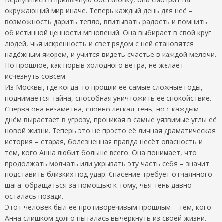
окружающий мир иначе. Теперь каждый день для неё –
возможность дарить тепло, впитывать радость и помнить
об истинной ценности мгновений. Она выбирает в свой круг
людей, чья искренность и свет рядом с ней становятся
надёжным якорем, и учится видеть счастье в каждой мелочи.
Но прошлое, как порыв холодного ветра, не желает
исчезнуть совсем.
Из Москвы, где когда-то прошли её самые сложные годы,
поднимается тайна, способная уничтожить её спокойствие.
Сперва она незаметна, словно лёгкая тень, но с каждым
днём вырастает в угрозу, проникая в самые уязвимые углы её
новой жизни. Теперь это не просто её личная драматическая
история – старая, болезненная правда несёт опасность и
тем, кого Анна любит больше всего. Она понимает, что
продолжать молчать или укрывать эту часть себя – значит
подставить близких под удар. Спасение требует отчаянного
шага: обращаться за помощью к тому, чья тень давно
осталась позади.
Этот человек был её противоречивым прошлым – тем, кого
Анна слишком долго пыталась вычеркнуть из своей жизни.