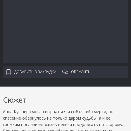
ДОБАВИТЬ В ЗАКЛАДКИ
ОБСУДИТЬ
Сюжет
Анна Кушнир смогла вырваться из объятий смерти, но
спасение обернулось не только даром судьбы, а и её
громким посланием: жизнь нельзя продолжать по-старому.
Вернувшись в привычную обстановку, она смотрит на