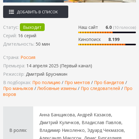
ДОБАВИТЬ В СПИСОК
Статус:
Выходит
Наш сайт
6.0
(
10
голосов)
Серий:
16 серий
Кинопоиск
8.199
Длительность:
50 мин
Страна:
Россия
Премьера:
14 апреля 2025 (Первый канал)
Режиссёр:
Дмитрий Брусникин
В подборках:
Про полицию
/
Про ментов
/
Про бандитов
/
Про маньяков
/
Любовные измены
/
Про следователей
/
Про
воров
Анна Банщикова, Андрей Казаков,
Дмитрий Куличков, Владислав Павлов,
В ролях:
Владимир Николенко, Эдуард Чекмазов,
Александр Макогон, Денис Бургазлиев,