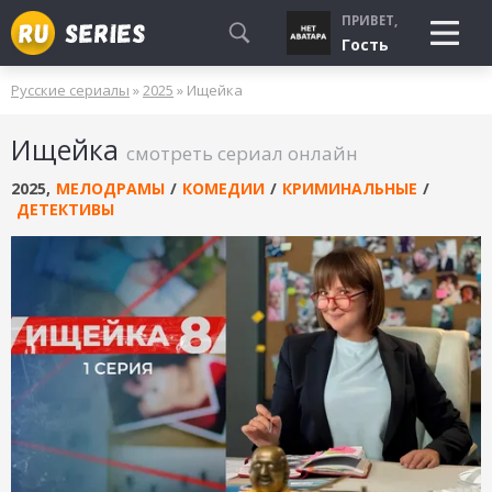
ПРИВЕТ,
Гость
Русские сериалы
»
2025
» Ищейка
СМОТРЮ
Ищейка
БУДУ СМОТРЕТЬ
смотреть сериал онлайн
УЖЕ СМОТРЕЛ
2025
,
МЕЛОДРАМЫ
/
КОМЕДИИ
/
КРИМИНАЛЬНЫЕ
/
ДЕТЕКТИВЫ