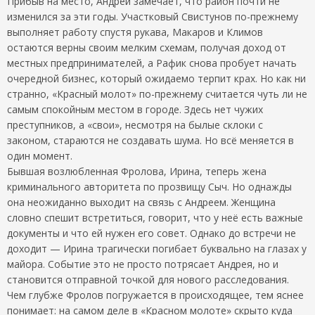
Прибыв на место, Андрей замечает, что район почти не
изменился за эти годы. Участковый Свистунов по-прежнему
выполняет работу спустя рукава, Макаров и Климов
остаются верны своим мелким схемам, получая доход от
местных предпринимателей, а Рафик снова пробует начать
очередной бизнес, который ожидаемо терпит крах. Но как ни
странно, «Красный молот» по-прежнему считается чуть ли не
самым спокойным местом в городе. Здесь нет чужих
преступников, а «свои», несмотря на былые склоки с
законом, стараются не создавать шума. Но всё меняется в
один момент.
Бывшая возлюбленная Фролова, Ирина, теперь жена
криминального авторитета по прозвищу Сыч. Но однажды
она неожиданно выходит на связь с Андреем. Женщина
словно спешит встретиться, говорит, что у неё есть важные
документы и что ей нужен его совет. Однако до встречи не
доходит — Ирина трагически погибает буквально на глазах у
майора. Событие это не просто потрясает Андрея, но и
становится отправной точкой для нового расследования.
Чем глубже Фролов погружается в происходящее, тем яснее
понимает: на самом деле в «Красном молоте» скрыто куда