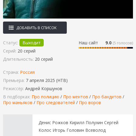
ДОБАВИТЬ В СПИСОК
Статус:
Выходит
Наш сайт
9.0
(
5
голосов)
Серий:
20 серий
Длительность:
20 серий
Страна:
Россия
Премьера:
7 апреля 2025 (НТВ)
Режиссёр:
Андрей Коршунов
В подборках:
Про полицию
/
Про ментов
/
Про бандитов
/
Про маньяков
/
Про следователей
/
Про воров
Денис Рожков Кирилл Полухин Сергей
Колос Игорь Головин Всеволод