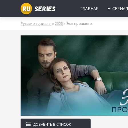
ГЛАВНАЯ
СЕРИА
МИНИ-СЕРИА
Б
Русские сериалы
»
2025
» Эхо прошлого
2025
2024
2023
2022
2021
2020
ПРО ЛЮБОВЬ
Б
МОЛОДЕЖНЫ
В
РОССИЯ
УКРАИНА
БЕЛАРУСЬ
СССР
НОВОГОДНИЕ
Д
ПРО ВРАЧЕЙ
Д
ПРО ДЕРЕВН
ПРО ШПИОНО
ЛЮБОВНЫЕ И
ДОБАВИТЬ В СПИСОК