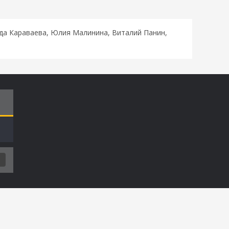
жда Караваева, Юлия Малинина, Виталий Панин,
Т