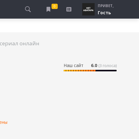
ПРИВЕТ,
0
Гость
АЛЫ
ПРО ПОГРАНИЧНИКОВ
СМОТРЮ
ТЮРЬМА, ЗОНА
БУДУ СМОТРЕТЬ
 сериал онлайн
СПЕЦСЛУЖБЫ
УЖЕ СМОТРЕЛ
ДЕСАНТНИКИ, ВДВ
ПРО ШКОЛУ, ПОДРОСТКОВ
Наш сайт
6.0
(
3
голоса)
ПРО БОГАТЫХ И БЕДНЫХ
ПРО СИРОТ
ЛЕЙ
ПРО СПОРТ
ены