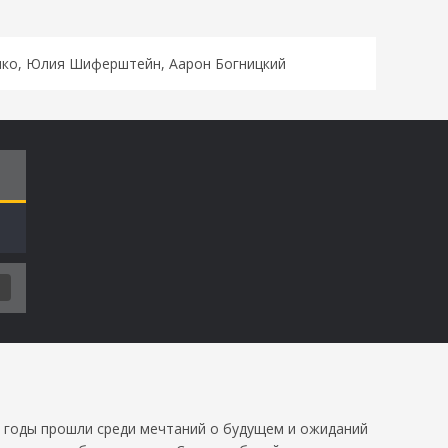
енко, Юлия Шиферштейн, Аарон Богницкий
Т
е годы прошли среди мечтаний о будущем и ожиданий