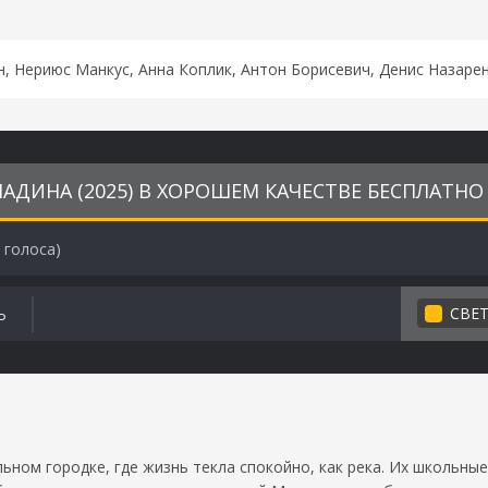
н, Нериюс Манкус, Анна Коплик, Антон Борисевич, Денис Назар
АДИНА (2025) В ХОРОШЕМ КАЧЕСТВЕ БЕСПЛАТНО
голоса)
СВЕ
Ь
ьном городке, где жизнь текла спокойно, как река. Их школьны