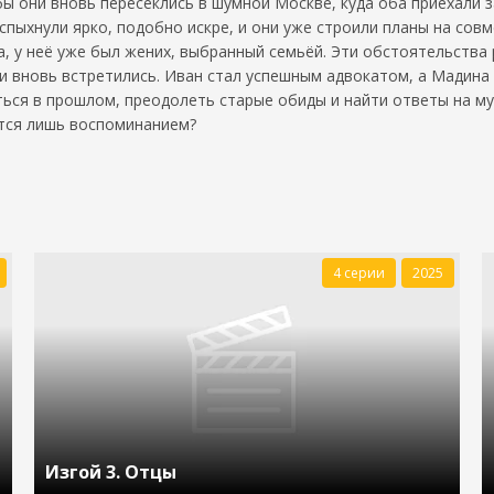
бы они вновь пересеклись в шумной Москве, куда оба приехали
спыхнули ярко, подобно искре, и они уже строили планы на сов
, у неё уже был жених, выбранный семьёй. Эти обстоятельства
ни вновь встретились. Иван стал успешным адвокатом, а Мадина
аться в прошлом, преодолеть старые обиды и найти ответы на 
ется лишь воспоминанием?
4 серии
2025
Изгой 3. Отцы