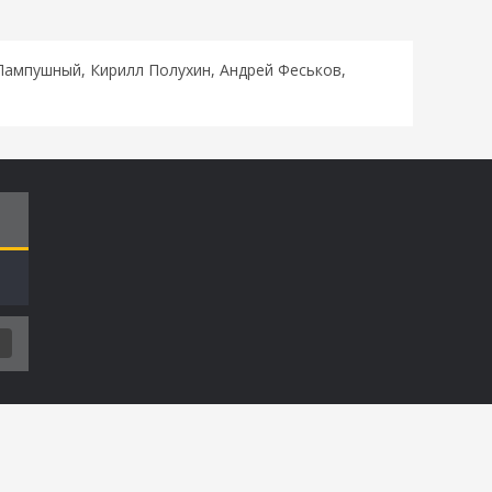
Пампушный, Кирилл Полухин, Андрей Феськов,
Т