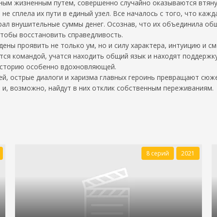
ным жизненным путем, совершенно случайно оказываются втянут
 не сплела их пути в единый узел. Все началось с того, что каж
крал внушительные суммы денег. Осознав, что их объединила о
чтобы восстановить справедливость.
ны проявить не только ум, но и силу характера, интуицию и см
тся командой, учатся находить общий язык и находят поддержку 
 историю особенно вдохновляющей.
тей, острые диалоги и харизма главных героинь превращают сю
 и, возможно, найдут в них отклик собственным переживаниям.
8 серий
2021