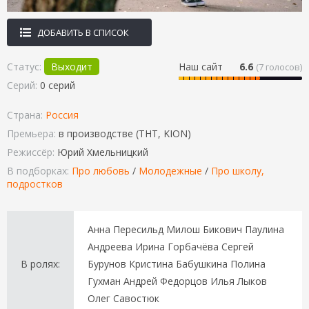
ДОБАВИТЬ В СПИСОК
Статус:
Выходит
Наш сайт
6.6
(
7
голосов)
Серий:
0 серий
Страна:
Россия
Премьера:
в производстве (ТНТ, KION)
Режиссёр:
Юрий Хмельницкий
В подборках:
Про любовь
/
Молодежные
/
Про школу,
подростков
Анна Пересильд Милош Бикович Паулина
Андреева Ирина Горбачёва Сергей
В ролях:
Бурунов Кристина Бабушкина Полина
Гухман Андрей Федорцов Илья Лыков
Олег Савостюк