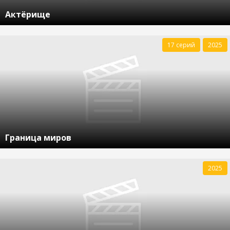
Актёрище
17 серий
2025
Граница миров
2025