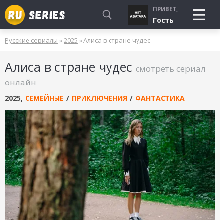
ПРИВЕТ,
Гость
Русские сериалы
»
2025
» Алиса в стране чудес
СМОТРЮ
Алиса в стране чудес
БУДУ СМОТРЕТЬ
смотреть сериал
УЖЕ СМОТРЕЛ
онлайн
2025
,
СЕМЕЙНЫЕ
/
ПРИКЛЮЧЕНИЯ
/
ФАНТАСТИКА