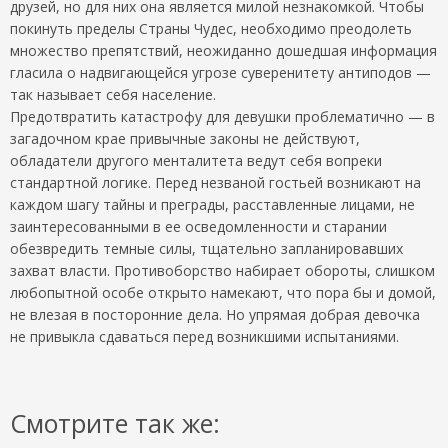
друзей, но для них она является милой незнакомкой. Чтобы
покинуть пределы Страны Чудес, необходимо преодолеть
множество препятствий, неожиданно дошедшая информация
гласила о надвигающейся угрозе суверенитету антиподов —
так называет себя население.
Предотвратить катастрофу для девушки проблематично — в
загадочном крае привычные законы не действуют,
обладатели другого менталитета ведут себя вопреки
стандартной логике. Перед незваной гостьей возникают на
каждом шагу тайны и преграды, расставленные лицами, не
заинтересованными в ее осведомленности и старании
обезвредить темные силы, тщательно запланировавших
захват власти. Противоборство набирает обороты, слишком
любопытной особе открыто намекают, что пора бы и домой,
не влезая в посторонние дела. Но упрямая добрая девочка
не привыкла сдаваться перед возникшими испытаниями.
Смотрите так же: