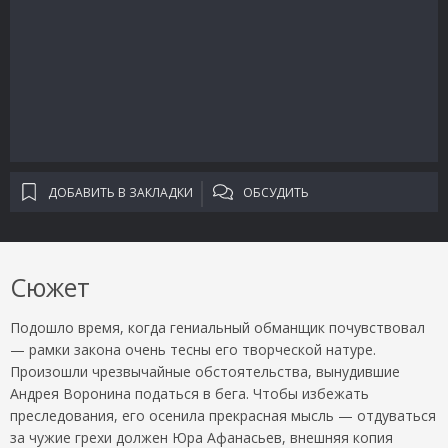
ДОБАВИТЬ В ЗАКЛАДКИ
ОБСУДИТЬ
Сюжет
Подошло время, когда гениальный обманщик почувствовал
— рамки закона очень тесны его творческой натуре.
Произошли чрезвычайные обстоятельства, вынудившие
Андрея Воронина податься в бега. Чтобы избежать
преследования, его осенила прекрасная мысль — отдуваться
за чужие грехи должен Юра Афанасьев, внешняя копия