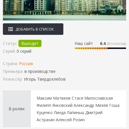
ДОБАВИТЬ В СПИСОК
Статус:
Выходит
Наш сайт
6.4
(
8
голосов)
Серий:
0 серий
Страна:
Россия
Премьера:
в производстве
Режиссёр:
Игорь Твердохлебов
Максим Матвеев Стася Милославская
Филипп Янковский Александр Мизёв Гоша
В ролях:
Куценко Линда Лапиньш Дмитрий
Астрахан Алексей Розин