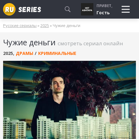
ПРИВЕТ,
Гость
Русские сериалы
»
2025
» Чужие деньги
СМОТРЮ
Чужие деньги
БУДУ СМОТРЕТЬ
смотреть сериал онлайн
УЖЕ СМОТРЕЛ
2025
,
ДРАМЫ
/
КРИМИНАЛЬНЫЕ