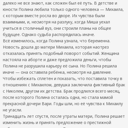
далеко не все знают, как сложен был её путь. В детстве и
юности Полина любила только одного человека — Михаила,
с которым вместе росла во дворе. Их чувства были
взаимными, и, несмотря на разлуку, когда Миша уехал
учиться в столичный вуз, они строили планы на общее
будущее. Однако судьба распорядилась иначе.
Всё изменилось, когда Полина узнала, что беременна.
Новость дошла до матери Михаила, которая наотрез
отказалась принять подобный поворот событий. Женщина
настояла на аборте и даже предложила деньги, чтобы
Полина не разрушила карьеру её сына. Но Полина решила
иначе — она оставила ребёнка, несмотря на давление.
Чтобы избежать сплетен и показать, что поставила точку в
отношениях с Михаилом, девушка заключила фиктивный брак
с Николем, другом их детства. Брак продлился всего месяц,
после которого Полина осталась одна, но стала мамой
прекрасной дочери Вари. Годы шли, но её чувства к Михаилу
не угасли.
Тринадцать лет спустя, после утраты матери, Полина решает
изменить жизнь и принять предложение о престижной