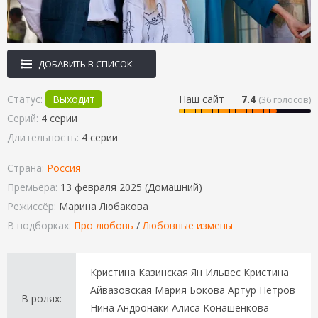
ДОБАВИТЬ В СПИСОК
Статус:
Выходит
Наш сайт
7.4
(
36
голосов)
Серий:
4 серии
Длительность:
4 серии
Страна:
Россия
Премьера:
13 февраля 2025 (Домашний)
Режиссёр:
Марина Любакова
В подборках:
Про любовь
/
Любовные измены
Кристина Казинская Ян Ильвес Кристина
Айвазовская Мария Бокова Артур Петров
В ролях:
Нина Андронаки Алиса Конашенкова