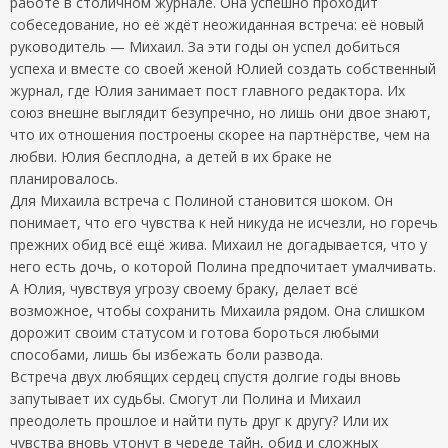
работе в столичном журнале. Она успешно проходит
собеседование, но её ждёт неожиданная встреча: её новый
руководитель — Михаил. За эти годы он успел добиться
успеха и вместе со своей женой Юлией создать собственный
журнал, где Юлия занимает пост главного редактора. Их
союз внешне выглядит безупречно, но лишь они двое знают,
что их отношения построены скорее на партнёрстве, чем на
любви. Юлия бесплодна, а детей в их браке не
планировалось.
Для Михаила встреча с Полиной становится шоком. Он
понимает, что его чувства к ней никуда не исчезли, но горечь
прежних обид всё ещё жива. Михаил не догадывается, что у
него есть дочь, о которой Полина предпочитает умалчивать.
А Юлия, чувствуя угрозу своему браку, делает всё
возможное, чтобы сохранить Михаила рядом. Она слишком
дорожит своим статусом и готова бороться любыми
способами, лишь бы избежать боли развода.
Встреча двух любящих сердец спустя долгие годы вновь
запутывает их судьбы. Смогут ли Полина и Михаил
преодолеть прошлое и найти путь друг к другу? Или их
чувства вновь утонут в череде тайн, обид и сложных